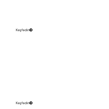
İç Mekan Varilleri
Dekoratif ve kullanışlı iç mekan varil çözümleri.
Keşfedin
Bahçe
Bahçenize şıklık katacak çözümler.
Keşfedin