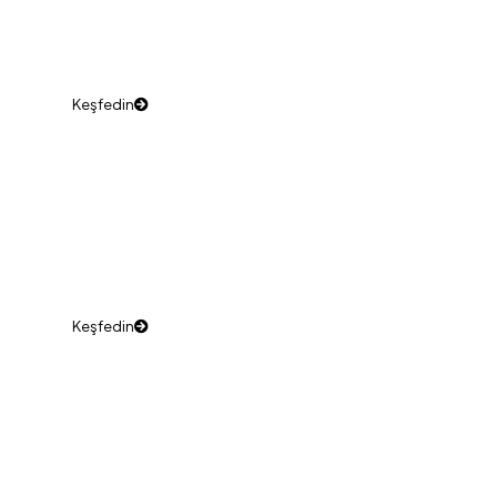
Varil Lavabolar
Estetik ve kullanışlı lavabo seçenekleri.
Keşfedin
Varil Dolaplar
Eşyalarınızın saklanması için ideal çözümler.
Keşfedin