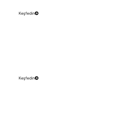
Dekoratif Variller
Şıklık ve işlevsellik bir arada, özel tasarımlar.
Keşfedin
Dış Mekan Varilleri
Açık alanlar için dayanıklı ve şık çözümler.
Keşfedin