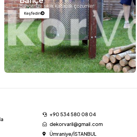
Bahçe
Bahçenize şıklık katacak çözümler.
Keşfedin
+90 534 580 08 04
da
dekorvaril@gmail.com
Ümraniye/İSTANBUL