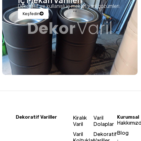
İç Mekan Varilleri
Dekoratif ve kullanışlı iç mekan varil çözümleri.
Keşfedin
Dekoratif Variller
Kiralık
Varil
Kurumsal
Hakkımız
Varil
Dolaplar
Blog
Varil
Dekoratif
Koltuklar
Variller