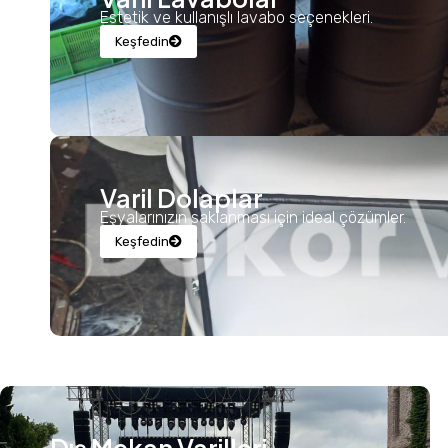
Estetik ve kullanışlı lavabo seçenekleri.
Keşfedin
Varil Dolaplar
Eşyalarınızın saklanması için ideal çözümler.
Keşfedin